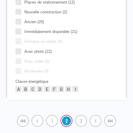
Places de stationnement (12)
Nouvelle construction (2)
Ancien (20)
Immédiatement disponible (21)
Animaux acceptés (0)
Avec photo (22)
Avec vidéo (0)
Ascenceur (0)
Classe énergétique
A
B
C
D
E
F
G
H
I
1
2
3